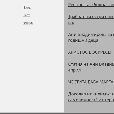
Ревността е болна зави
Вход
Тест
Трябват ни остри очи
в-к
Форум
Ани Владимирова за в
годишни деца
ХРИСТОС ВОСКРЕСЕ!
Статия на Ани Владим
април
ЧЕСТИТА БАБА МАРТА
Доколко никнеймът мо
самоличност? Интерв