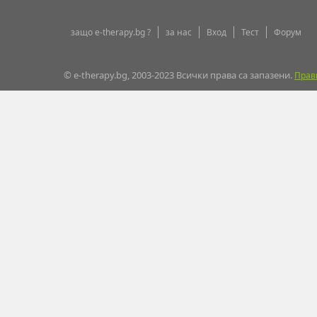
защо e-therapy.bg ?
за нас
Вход
Тест
Форум
© e-therapy.bg, 2003-2023 Всички права са запазени.
Прав