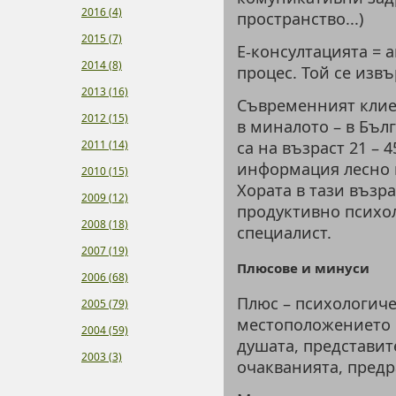
2016 (4)
пространство...)
2015 (7)
Е-консултацията = 
2014 (8)
процес. Той се изв
2013 (16)
Съвременният клие
2012 (15)
в миналото – в Бъл
2011 (14)
са на възраст 21 – 
информация лесно и
2010 (15)
Хората в тази възр
2009 (12)
продуктивно психо
2008 (18)
специалист.
2007 (19)
Плюсове и минуси
2006 (68)
Плюс – психологиче
2005 (79)
местоположението с
2004 (59)
душата, представит
2003 (3)
очакванията, предр