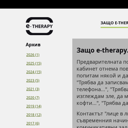
ЗАЩО E-THER
Архив
Защо e-therapy.
2026 (1)
Предварителната по
2025 (15)
кабинет отнема пов
2024 (15)
попитам някой и да 
2023 (5)
"Трябва да записвам
телефона...", "Тряб
2021 (3)
изглеждам зле, да м
2020 (7)
кофти...", "Трябва да
2019 (14)
Контактът "лице в л
2018 (12)
съвременния начин 
2017 (6)
комуникативни зад