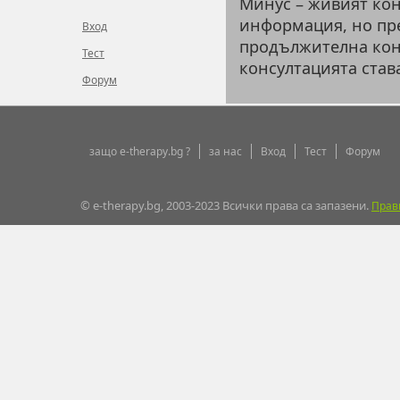
Минус – живият кон
информация, но пре
Вход
продължителна кон
Тест
консултацията став
Форум
защо e-therapy.bg ?
за нас
Вход
Тест
Форум
© e-therapy.bg, 2003-2023 Всички права са запазени.
Прав