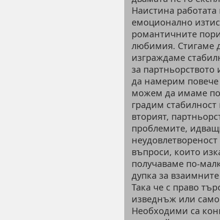
Наистина работата 
емоционално изтиск
романтичните порив
любимия. Стигаме д
изграждаме стабил
за партньорството 
да намерим повече 
можем да имаме по
градим стабилност 
вторият, партньорс
проблемите, идващ
неудовлетвореност
въпроси, които изк
получаваме по-малк
дупка за взаимните
Така че с право тър
изведнъж или само 
Необходими са конк