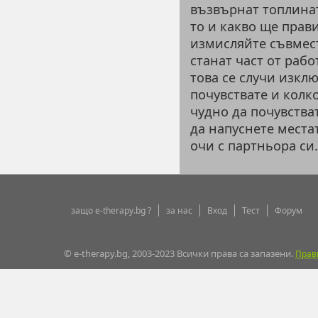
възвърнат топлинат
то и какво ще прав
измисляйте съвмест
станат част от рабо
това се случи изклю
почувствате и колк
чудно да почувстват
да напуснете места
очи с партньора си.
защо e-therapy.bg ?
за нас
Вход
Тест
Форум
© e-therapy.bg, 2003-2023 Всички права са запазени.
Прав