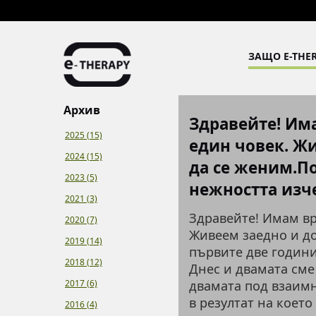
ЗАЩО E-THER
Архив
Здравейте! Има
2025 (15)
един човек. Ж
2024 (15)
да се женим.По
2023 (5)
нежността изче
2021 (3)
Здравейте! Имам вр
2020 (7)
Живеем заедно и д
2019 (14)
първите две години
2018 (12)
Днес и двамата сме
2017 (6)
двамата под взаимн
в резултат на което
2016 (4)