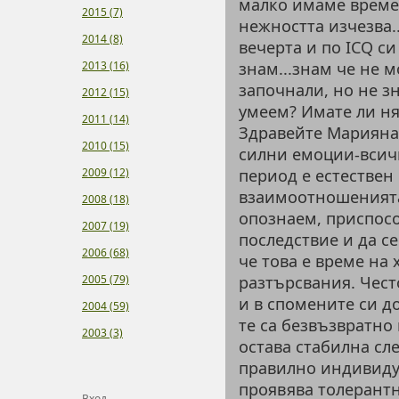
малко имаме време 
2015 (7)
нежността изчезва.
2014 (8)
вечерта и по ICQ с
2013 (16)
знам...знам че не м
започнали, но не з
2012 (15)
умеем? Имате ли ня
2011 (14)
Здравейте Марияна!
2010 (15)
силни емоции-всич
2009 (12)
период е естествен
взаимоотношенията 
2008 (18)
опознаем, приспосо
2007 (19)
последствие и да с
2006 (68)
че това е време на
2005 (79)
разтърсвания. Чест
и в спомените си д
2004 (59)
те са безвъзвратно 
2003 (3)
остава стабилна сл
правилно индивидуа
проявява толерантн
Вход