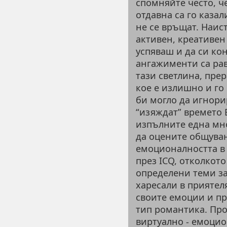
спомняйте често, ч
отдавна са го казал
не се връщат. Наис
активен, креативен 
успяваш и да си ко
ангажименти са рав
тази светлина, прер
кое е излишно и го
би могло да игнори
“изяждат” времето В
изпълните една мно
да оцените общува
емоционалността в 
през ICQ, отколкото
определени теми за
харесали в приятеля
своите емоции и пр
тип романтика. Пр
виртуално - емоцио