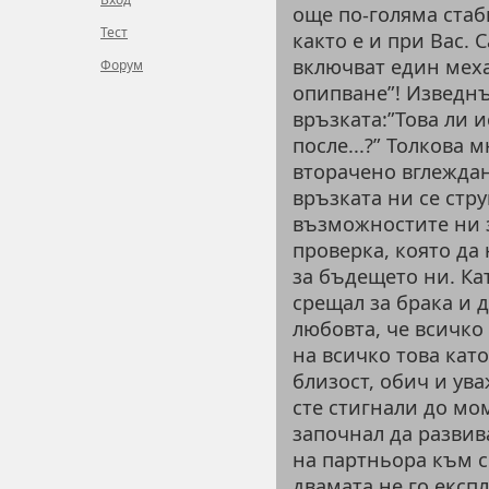
още по-голяма стаби
Тест
както е и при Вас.
включват един мех
Форум
опипване”! Изведн
връзката:”Това ли и
после...?” Толкова
вторачено вглеждан
връзката ни се стр
възможностите ни з
проверка, която да
за бъдещето ни. Ка
срещал за брака и д
любовта, че всичко 
на всичко това кат
близост, обич и ув
сте стигнали до мом
започнал да развива
на партньора към се
двамата не го експ