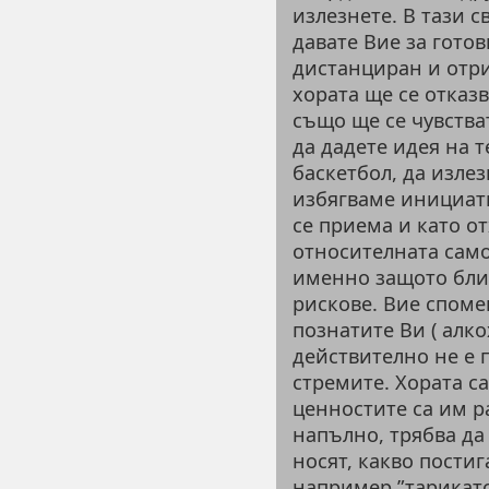
излезнете. В тази 
давате Вие за готов
дистанциран и отри
хората ще се отказв
също ще се чувства
да дадете идея на т
баскетбол, да изле
избягваме инициати
се приема и като от
относителната само
именно защото близ
рискове. Вие споме
познатите Ви ( алкох
действително не е 
стремите. Хората с
ценностите са им р
напълно, трябва да
носят, какво пости
например ”тарикатс