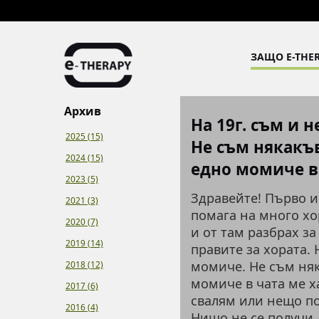
ЗАЩО E-THER
Архив
На 19г. съм и 
2025 (15)
Не съм някакъ
2024 (15)
едно момиче в ч
2023 (5)
Здравейте! Първо и
2021 (3)
помага на много хо
2020 (7)
и от там разбрах за
2019 (14)
правите за хората. 
момиче. Не съм няк
2018 (12)
момиче в чата ме х
2017 (6)
свалям или нещо по
2016 (4)
Нищо не се получи 