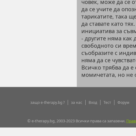
човек, може да се 
да се учите да опо
тарикатите, така ще
да ставате като тя
инициатива за съвм
- другите няма как 
свободното си време
съобразите с индив
няма да се чувстват
Всичко трябва да е 
момичетата, но не о
защо e-therapy.bg ?
за нас
Вход
Тест
Форум
© e-therapy.bg, 2003-2023 Всички права са запазени.
Прав