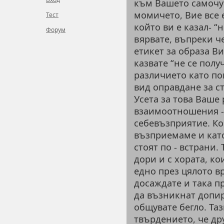
към Вашето самочу
момичето, Вие все е
Тест
който ви е казал- “н
Форум
вярвате, въпреки ч
етикет за образа В
казвате “не се полу
различието като по
вид оправдане за с
Усета за това Ваше
взаимоотношения - 
себевъзприятие. Ко
възприемаме и като
стоят по - встрани.
дори и с хората, к
едно през цялото в
досаждате и така 
да възникнат допир
общувате бегло. Та
твърдението, че дру