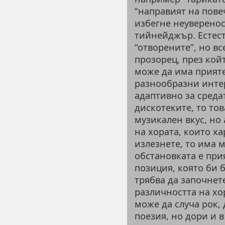
“направият на повеч
избегне неувереност
тийнейджър. Естест
“отворените”, но вс
прозорец, през койт
може да има прияте
разнообразни инте
адаптивно за средат
дискотеките, то то
музикален вкус, но 
на хората, които х
излезнете, то има м
обстановката е при
позиция, която би 
трябва да започнет
различността на хор
може да случа рок, 
поезия, но дори и 