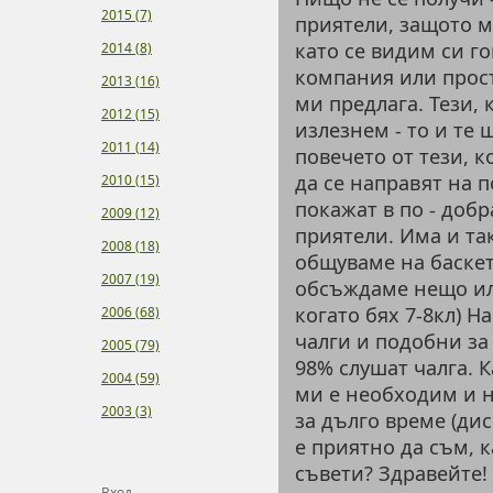
2015 (7)
приятели, защото м
като се видим си г
2014 (8)
компания или прост
2013 (16)
ми предлага. Тези, 
2012 (15)
излезнем - то и те 
2011 (14)
повечето от тези, 
да се направят на п
2010 (15)
покажат в по - добр
2009 (12)
приятели. Има и так
2008 (18)
общуваме на баскет
2007 (19)
обсъждаме нещо ил
когато бях 7-8кл) Н
2006 (68)
чалги и подобни за
2005 (79)
98% слушат чалга. 
2004 (59)
ми е необходим и 
2003 (3)
за дълго време (дис
е приятно да съм, к
съвети? Здравейте!
Вход