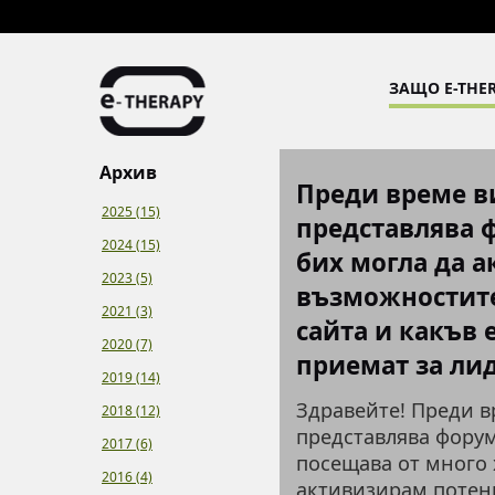
ЗАЩО E-THER
Архив
Преди време ви
2025 (15)
представлява 
2024 (15)
бих могла да 
2023 (5)
възможностите 
2021 (3)
сайта и какъв 
2020 (7)
приемат за ли
2019 (14)
Здравейте! Преди в
2018 (12)
представлява форум
2017 (6)
посещава от много 
2016 (4)
активизирам потенц