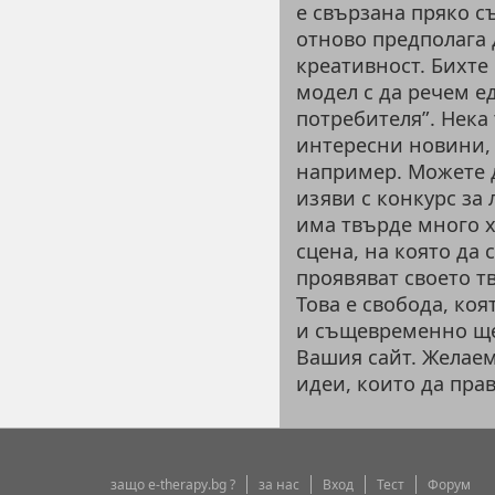
е свързана пряко с
отново предполага 
креативност. Бихте
модел с да речем е
потребителя”. Нека 
интересни новини, 
например. Можете д
изяви с конкурс за 
има твърде много х
сцена, на която да
проявяват своето т
Това е свобода, коя
и същевременно ще
Вашия сайт. Желаем
идеи, които да пра
защо e-therapy.bg ?
за нас
Вход
Тест
Форум