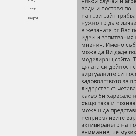
някои случаи и агр
води и поставя по -
Тест
на този сайт трябв
Форум
нужно то да е изяв
в желаната от Вас 
идеи и запитвания 
мнения. Имено съб
може да Ви даде по
моделиращ сайта. Т
цялата си дейност 
виртуалните си посе
задоволството за п
лидерство съчетава
какво би харесало н
също така и познава
можеш да представи
неприемливите вари
активирането на по
внимание, че музик