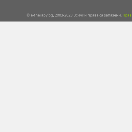
© e-therapy.bg, 2003-2023 Всички права са запазени.
Прав