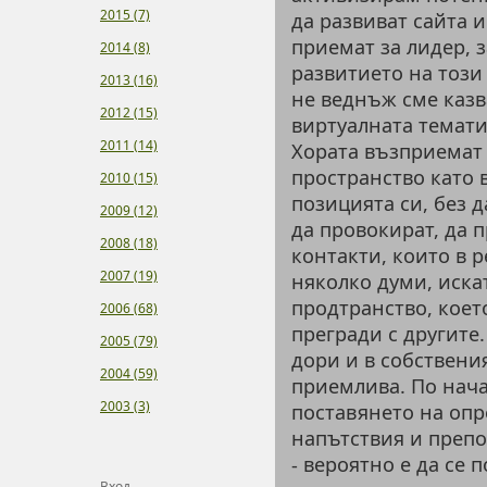
2015 (7)
да развиват сайта 
приемат за лидер, з
2014 (8)
развитието на този 
2013 (16)
не веднъж сме казв
2012 (15)
виртуалната темати
2011 (14)
Хората възприемат
пространство като 
2010 (15)
позицията си, без д
2009 (12)
да провокират, да 
2008 (18)
контакти, които в р
2007 (19)
няколко думи, иск
продтранство, коет
2006 (68)
прегради с другите.
2005 (79)
дори и в собствени
2004 (59)
приемлива. По нача
2003 (3)
поставянето на опр
напътствия и препо
- вероятно е да се 
Вход