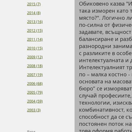
Обиковено казва "И
2015 (7)
така изморен като т
2014 (8)
място?". Логично л
2013 (16)
по-силна от физиче
2012 (15)
задавате, всъщност
балансиране и разб
2011 (14)
разнородни занима
2010 (15)
с разликите в особ
2009 (12)
интелектуалната и 
2008 (18)
Интелектуалният тр
по – малка костно -
2007 (19)
основата на масоват
2006 (68)
бюро” се изморяват
2005 (79)
случай професиите
2004 (59)
технологии, изискв
комбинативност, ко
2003 (3)
способност да се с
постоянен поток на
това оформя работн
Вход