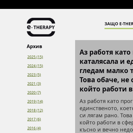
ЗАЩО E-THER
Архив
Аз работя като
2025 (15)
каталясала и е
2024 (15)
гледам малко т
2023 (5)
Това обаче, не 
2021 (3)
който работи в 
2020 (7)
Аз работя като про
2019 (14)
единственото, коет
2018 (12)
си лягам рано. Това
2017 (6)
който работи в сфер
2016 (4)
късно и вечно недов