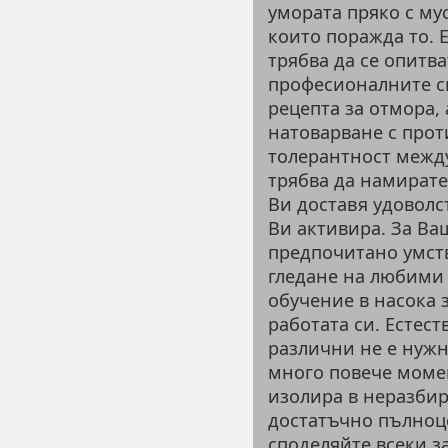
умората пряко с му
които поражда то. 
трябва да се опитв
професионалните си
рецепта за отмора,
натоварване с прот
толерантност межд
трябва да намирате
Ви доставя удоволст
Ви активира. За Ва
предпочитано умств
гледане на любими 
обучение в насока з
работата си. Естест
различни не е нужн
много повече момен
изолира в неразбир
достатъчно пълноце
споделяйте всеки з