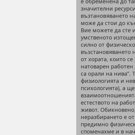
е обременена до та
значителни ресурси
възтановяването на
може да стои до къс
Вие можете да сте 
умственото изтощен
силно от физическо
възстановяването н
от хората, които се
натоварен работен д
са орали на нива”. 
физиологията и нев
психологията), а щ
взаимоотношенията 
естеството на рабо
живот. Обикновено,
неразбирането е от
предимно физически
споменахме и в нач