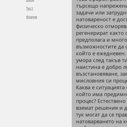
търсещо напрежени
Тест
задачи или затрудн
Форум
натовареност е дос
физическо отморява
регенерират както 
предполага и мног
възможностите да с
който е ежедневен.
умора след такъв т
наистина е добро л
възстановяване, за
мисловния си проце
Каква е ситуацията 
който има предимн
процес? Естествено 
вземат решения и д
тук могат да се пра
натоварването на к