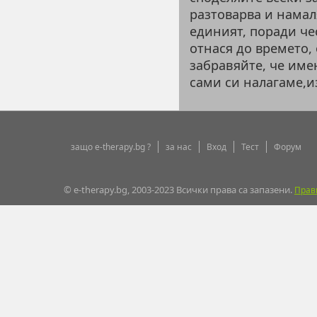
разтоварва и намал
единият, поради че
отнася до времето, 
забравяйте, че име
сами си налагаме,и
защо e-therapy.bg ?
за нас
Вход
Тест
Форум
© e-therapy.bg, 2003-2023 Всички права са запазени.
Прав