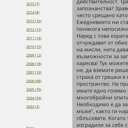
действителност. Тр
2015 (7)
запознанства? Зраве
2014 (8)
често срещано като
2013 (16)
Ежедневието ни ст
понякога непосилно
2012 (15)
Наред с това хората
2011 (14)
отчуждават от оби
2010 (15)
на мисли, нета дав
2009 (12)
възможности за зап
харесва! Тук может
2008 (18)
не, да вземате реше
2007 (19)
страха от грешки е 
2006 (68)
пространтво. На пр
2005 (79)
имате едно голямо 
многобройни опити 
2004 (59)
Необходимо е да за
2003 (3)
мъже”, както ги нар
сблъсквате. Когато
изградили за себе 
Вход