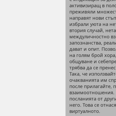
активизиращ в поло
преживяли множест
направят нови стъп
избрали уюта на нет
втория случай, нет
междуличностно вз
запознанства, реал
дават и опит. Позв
на голям брой хора,
общуване и себепре
трябва да се пренес
Така, че използвайт
очакванията им спр
после прилагайте, 
взаимоотношения. 
посланията от друг
него. Това се отнася
виртуалното.