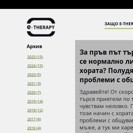
ЗАЩО E-THER
Архив
За пръв път тъ
2025 (15)
се нормално ли
2024 (15)
хората? Полуд
2023 (5)
проблеми с об
2021 (3)
Здравейте! От скоро
2020 (7)
търся приятели по 
2019 (14)
чувствам неловко. 
2018 (12)
този начин с хорат
2017 (6)
проблеми с общува
мъже, а тук ми харе
2016 (4)