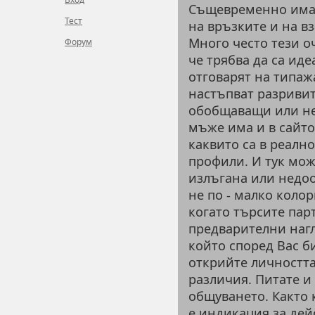
Същевременно имам
Тест
на връзките и на в
Много често тези о
Форум
че трябва да са ид
отговарят на типажа
настъпват разривит
обобщаващи или не
мъже има и в сайтов
каквито са в реално
профили. И тук мож
излъгана или недоо
не по - малко колор
когато търсите пар
предварителни нагл
който според Вас б
открийте личността
различия. Питате и
общуването. Както 
е индикация за дей