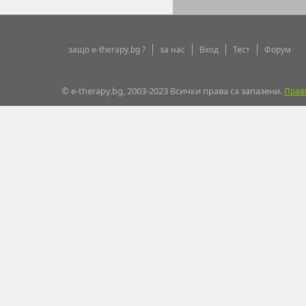
защо e-therapy.bg ?
за нас
Вход
Тест
Форум
© e-therapy.bg, 2003-2023 Всички права са запазени.
Прав