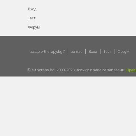
Вход
Тест
Форум
защо e-therapy.bg ?
за нас
Вход
Тест
Форум
© e-therapy.bg, 2003-2023 Всички права са запазени.
Прав