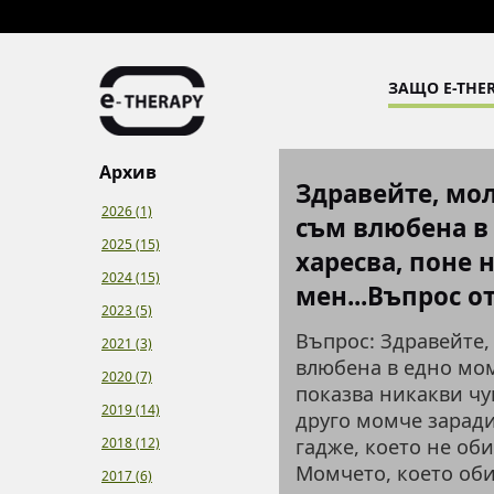
ЗАЩО E-THER
Архив
Здравейте, мол
2026 (1)
съм влюбена в
2025 (15)
харесва, поне 
2024 (15)
мен...Въпрос о
2023 (5)
Въпрос: Здравейте,
2021 (3)
влюбена в едно мом
2020 (7)
показва никакви чу
2019 (14)
друго момче заради
2018 (12)
гадже, което не оби
Момчето, което оби
2017 (6)