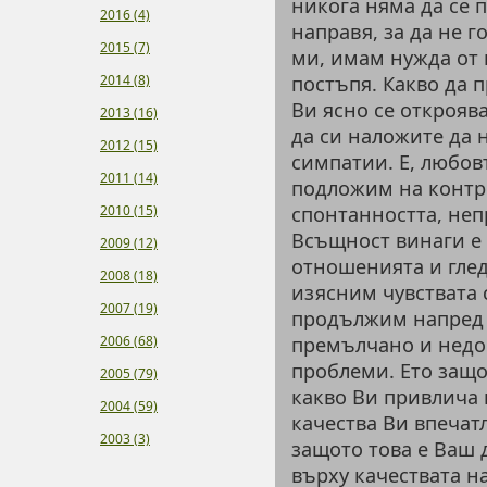
никога няма да се 
2016 (4)
направя, за да не 
2015 (7)
ми, имам нужда от 
2014 (8)
постъпя. Какво да 
Ви ясно се открояв
2013 (16)
да си наложите да н
2012 (15)
симпатии. Е, любов
2011 (14)
подложим на контрол
2010 (15)
спонтанността, неп
Всъщност винаги е 
2009 (12)
отношенията и гледн
2008 (18)
изясним чувствата с
2007 (19)
продължим напред 
2006 (68)
премълчано и недо
проблеми. Ето защо,
2005 (79)
какво Ви привлича 
2004 (59)
качества Ви впечат
2003 (3)
защото това е Ваш 
върху качествата н