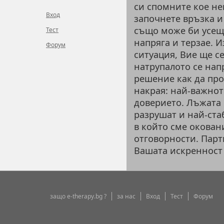
си спомните кое не
Вход
започнете връзка и 
също може би усеща
Тест
напряга и терзае. И
Форум
ситуация, Вие ще се
натрупалото се нап
решение как да пр
накрая: най-важнот
доверието. Лъжата 
разрушат и най-ста
в който сме окован
отговорности. Парт
Вашата искренност 
защо e-therapy.bg ?
за нас
Вход
Тест
Форум