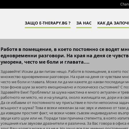
Chan
ЗАЩО E-THERAPY.BG ?
ЗА НАС
КАК ДА ЗАПОЧ
Работя в помещение, в което постоянно се водят м
едновременни разговори. На края на деня се чувст
уморена, често ме боли и главата....
Здравейте! Искам да ви питам нещо. Работя в помещение, в което пос
множество едновременни разговори. На края на деня се чувствам мн
често ме боли и главата. Може ли да ми кажете до какви последици 
този фонов шум за моето емоционално и психическо състояние? С по
Здравейте Еми! Проблемът за шума наистина е много актуален и трев
работното ни място, но и на улицата, около жилищата ни, дори и в с
Да се избавим от постоянното му присъствие е почти непосилна задач
всъщност е шума? Това е всеки нежелан за нас звук и именно от таз
да изведем простият факт, че всеки човек съвсем индивидуално възп
звуци като шум или не. Поради тази причина степентта, в която изпи
усещания към звукови дразнители е различна. За Вас говора в офиса е
друг Ваш колега може и да не е. Но защо все пак именно постоянният