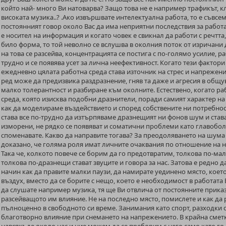
който най- много Ви натоварва? Защо това не е например трафикът, к
високата музика..? .Ако извършвате интелектуална работа, то е съвс
постоянният говор около Вас да има неприятни последствия за работа
е носител на информация и когато човек е свикнал да работи с речтта,
било форма, то той неволно се вслушва в околния поток от изричани 
на това се разсейва, концентрацията се постига с по-голямо усилие, р
трудно и се появява усет за лична неефективност. Когато тези фактори
ежедневно цялата работна среда става източник на стрес и напрежение
ред може да предизвика раздразнение, гняв та даже и агресия в общув
малко толерантност и разбиране към околните. Естествено, когато ра
среда, която изисква подобни дразнители, поради самият характер на
как да моделираме въздействието и според собствените ни потребност
става все по-трудно да изтърпяваме дразнещият ни фонов шум и става
изморени, не рядко се появяват и соматични проблеми като главобол
споменавате. Какво да направите тогава? За преодоляването на шума 
доказано, че голяма роля имат личните очаквания по отношение на н
Така че, колкото повече се борим да го предотвратим, толкова по-ма
толкова по-дразнещи стават звуците и говора за нас. Затова е редно 
начин как да правите малки паузи, да намирате уединено място, което
въздух, вместо да се борите с нещо, което е необходимост в работата 
да слушате например музика, тя ще Ви отвлича от постоянните приказ
разсейващото им влияние. Не на последно място, помислете и как да 
пълноценно в свободното си време. Занимания като спорт, разходки с
благотворно влияние при снемането на напрежението. В крайна смет