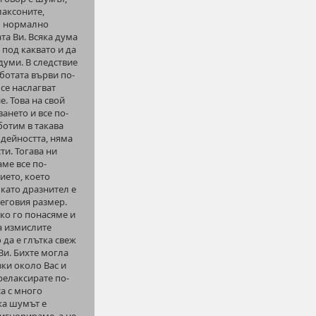
лаксоните,
ем нормално
та Ви. Всяка дума
 под каквато и да
думи. В следствие
аботата върви по-
 се наслагват
. Това на свой
ането и все по-
ботим в такава
 дейността, няма
и. Тогава ни
ме все по-
ието, което
като дразнител е
еговия размер.
лко го понасяме и
да измислите
 да е глътка свеж
Ви. Бихте могла
ки около Вас и
релаксирате по-
а с много
ка шумът е