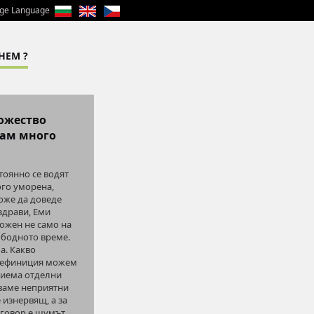
ge Language
НЕМ ?
ножество
вам много
тоянно се водят
ого уморена,
може да доведе
здрави, Еми
ожен не само на
вободното време.
а. Какво
и дефиниция можем
риема отделни
тваме неприятни
 изнервящ, а за
 говор е шумът,