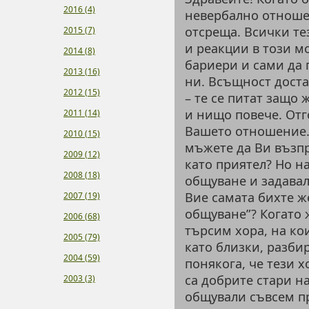
2016 (4)
невербално отношен
отсреща. Всички т
2015 (7)
и реакции в този м
2014 (8)
бариери и сами да 
2013 (16)
ни. Всъщност дост
2012 (15)
– те се питат защо
и нищо повече. Отг
2011 (14)
Вашето отношение. 
2010 (15)
мъжете да Ви възп
2009 (12)
като приятел? Но н
2008 (18)
общуване и задавал
Вие самата бихте ж
2007 (19)
общуване”? Когато 
2006 (68)
търсим хора, на ко
2005 (79)
като близки, разби
2004 (59)
понякога, че тези х
са добрите стари на
2003 (3)
общували съвсем п