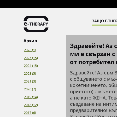
ЗАЩО E-THER
Архив
Здравейте! Аз 
2026 (1)
ми е свързан с
2025 (15)
от потребител
2024 (15)
Здравейте! Аз съм 
2023 (5)
с общуването с мъж
2021 (3)
кокетниченето, общ
2020 (7)
приетото) с мъжете
а не като ЖЕНА. То
2019 (14)
създаване на интим
2018 (12)
предварително! Въ
2017 (6)
Здравейте! Когато 