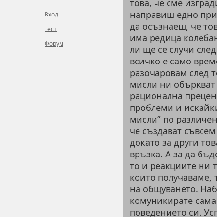
това, че сме изград
направиш едно прия
Вход
да осъзнаеш, че тов
Тест
има редица колебан
Форум
ли ще се случи след
всичко е само врем
разочаровам след т
мисли ни объркват 
рационална преценк
проблеми и искайки
мисли” по различен
че създават съвсе
докато за други то
връзка. А за да бъд
то и реакциите ни 
които получаваме, 
на общуването. Наб
комуникирате сама 
поведението си. Ус