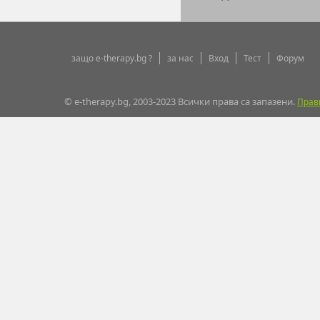
защо e-therapy.bg ?
за нас
Вход
Тест
Форум
© e-therapy.bg, 2003-2023 Всички права са запазени.
Прав