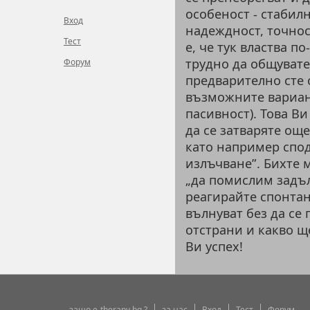
особеност - стабилн
Вход
надеждност, точност
Тест
е, че тук властва по
трудно да общувате
Форум
предварително сте 
възможните вариант
пасивност). Това В
да се затваряте ощ
като например спо
излъчване”. Бихте 
„да помислим задъл
реагирайте спонтан
вълнуват без да се 
отстрани и какво щ
Ви успех!
защо e-therapy.bg ?
за нас
Вход
Тест
Форум