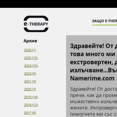
ЗАЩО E-THER
Архив
Здравейте! От 
2026 (1)
това много ми 
2025 (15)
екстровертен,
2024 (15)
излъчване...Въ
2023 (5)
Namerime.com
2021 (3)
Здравейте! От дост
2020 (7)
пречи, как да проме
2019 (14)
мъжествено излъчва
2018 (12)
жените. Интровертн
2017 (6)
помогнете ми със с