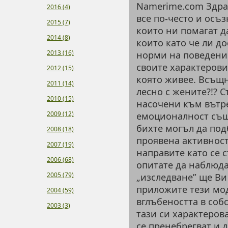
Namerime.com Здрав
2016 (4)
все по-често и осъ
2015 (7)
които ни помагат д
2014 (8)
които като че ли д
2013 (16)
норми на поведение
своите характерови
2012 (15)
която живее. Всъщн
2011 (14)
лесно с жените?!? С
2010 (15)
насочени към вътре
2009 (12)
емоционалност също
бихте могъл да под
2008 (18)
проявена активност
2007 (19)
направите като се 
2006 (68)
опитате да наблюда
2005 (79)
„изследване” ще Ви
приложите тези мод
2004 (59)
вглъбеността в соб
2003 (3)
тази си характерова
се пренебрегват и 