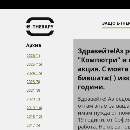
ЗАЩО E-THER
Архив
Здравейте!Аз 
2026 (1)
"Компютри" и 
2025 (15)
акция. С моята
2024 (15)
бившата:( ) из
2023 (5)
години.
2021 (3)
Здравейте! Аз редо
2020 (7)
оттам знам за ваша
2019 (14)
имам нужда от помо
2018 (12)
19 години, от Софи
2017 (6)
работа. Но не за то