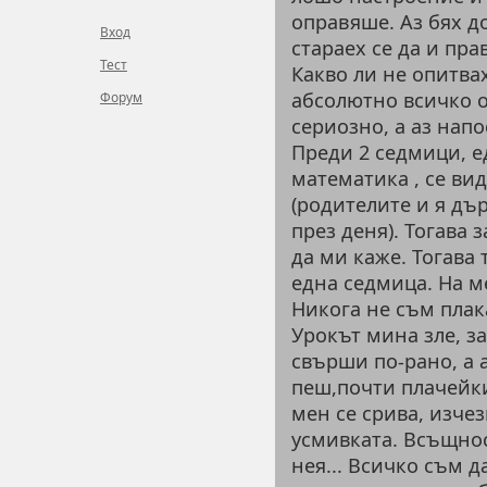
оправяше. Аз бях до
Вход
стараех се да и пр
Тест
Какво ли не опитвах
абсолютно всичко от
Форум
сериозно, а аз нап
Преди 2 седмици, е
математика , се ви
(родителите и я дъ
през деня). Тогава 
да ми каже. Тогава 
една седмица. На м
Никога не съм плака
Урокът мина зле, з
свърши по-рано, а 
пеш,почти плачейки
мен се срива, изче
усмивката. Всъщнос
нея... Всичко съм д