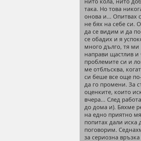
нито кола, нито до
така. Но това никог
онова и... Опитвах 
не бях на себе си. 
да се видим и да п
се обадих и я успо
много дълго, тя ми 
направи щастлив и 
проблемите си и ло
ме отблъсква, когат
си беше все още по
да го промени. За 
оценките, които иск
вчера... След работ
до дома и). Бяхме 
на едно приятно мя
попитах дали иска д
поговорим. Седнахм
за сериозна връзка 