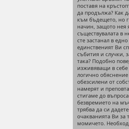
поставя на кръстопъ
да продължа? Как д
към бъдещето, но г
начин, защото нея 
съществувалата в н
сте застанал в едно
единственият Ви с
събития и случки, 
така? Подобно пове
изживяващи в себе 
логично обяснение 
обезсилени от собс
намерят и преповта
стигаме до въпроса
безвремието на мъч
трябва да си дадет
очакванията Ви за 
момичето. Необходи