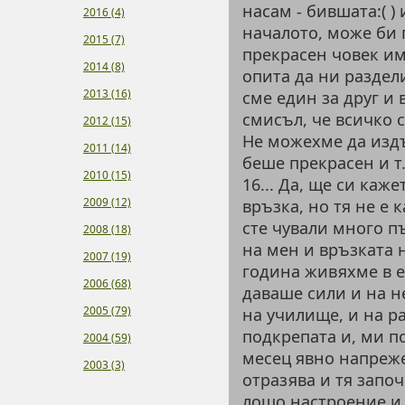
насам - бившата:( )
2016 (4)
началото, може би 
2015 (7)
прекрасен човек им
2014 (8)
опита да ни раздел
2013 (16)
сме един за друг и 
смисъл, че всичко с
2012 (15)
Не можехме да издъ
2011 (14)
беше прекрасен и т.
2010 (15)
16... Да, ще си каж
2009 (12)
връзка, но тя не е 
сте чували много пъ
2008 (18)
на мен и връзката н
2007 (19)
година живяхме в е
2006 (68)
даваше сили и на не
2005 (79)
на училище, и на ра
подкрепата и, ми п
2004 (59)
месец явно напреже
2003 (3)
отразява и тя започ
лошо настроение и 