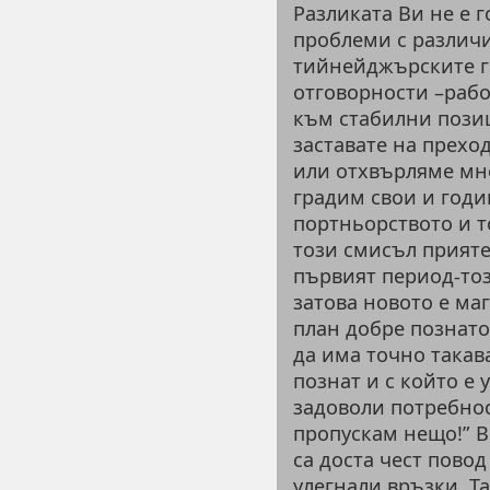
Разликата Ви не е 
проблеми с различия
тийнейджърските го
отговорности –рабо
към стабилни позиц
заставате на прехо
или отхвърляме мн
градим свои и годин
портньорството и т
този смисъл прияте
първият период-този
затова новото е ма
план добре познатот
да има точно такава
познат и с който е 
задоволи потребнос
пропускам нещо!” 
са доста чест пово
улегнали връзки. Та