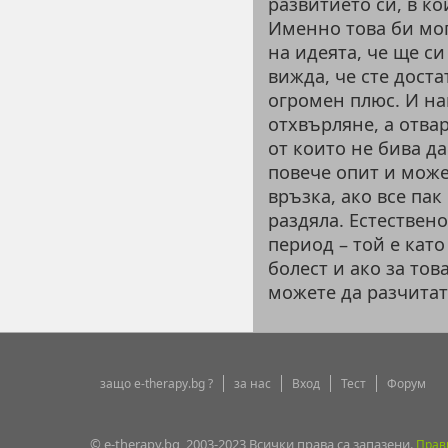
развитието си, в ко
Именно това би мог
на идеята, че ще с
вижда, че сте доста
огромен плюс. И на
отхвърляне, а отва
от които не бива д
повече опит и може
връзка, ако все пак
раздяла. Естествен
период – той е кат
болест и ако за то
можете да разчитат
защо e-therapy.bg ?
за нас
Вход
Тест
Форум
© e-therapy.bg, 2003-2023 Всички права са запазени.
Прав