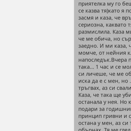
приятелка му го беш
се казва тя)като я п
засмя и каза, че вр
сериозна, каквато т
размислила. Каза ми
че ме обича, но сър
заедно. И ми каза, 
момче, от нейния к
напоследък.Вчера п
така... 1 час и се 
си личеше, че ме о
иска да е с мен, но 
тръгвах, аз си свали
Каза, че така ще уб
останала у нея. Но 
подари за годишнин
принцип гривни и си
остана у мен, аз си
обърнах. Тя ме глед