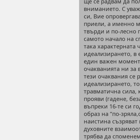
ще се радвам да пол
вниманието. С ува
си, Вие опровергав
приели, а именно м
твърди и по-лесно 
самото начало на с
така характерната 
идеализирането, в 
един важен момент,
очакванията ни за 
тези очаквания се 
идеализирането, то
травматична сила, 
прояви (гадене, бе
въпреки 16-те си го
образ на “по-зряла
наистина съзряват 
духовните взаимоо
трябва да споменем