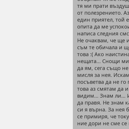
тя ми прати въздуш
от полезрението. Аз
един приятел, той е
опита да ме успоко
написа следния см
Не очаквам, че ще
съм те обичала и щ
това :( Ако наистин
нещата... Снощи ми
да ям, сега също не
мисля за нея. Искам
посъветва да не го 
това аз смятам да и
видим... Знам ли...
да правя. Не знам к
си я върна. За нея 
се примиря, че току
ние дори не сме се 